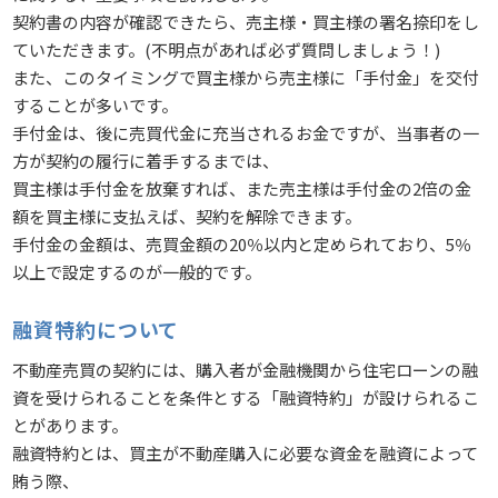
契約書の内容が確認できたら、売主様・買主様の署名捺印をし
ていただきます。(不明点があれば必ず質問しましょう！)
また、このタイミングで買主様から売主様に「手付金」を交付
することが多いです。
手付金は、後に売買代金に充当されるお金ですが、当事者の一
方が契約の履行に着手するまでは、
買主様は手付金を放棄すれば、また売主様は手付金の2倍の金
額を買主様に支払えば、契約を解除できます。
手付金の金額は、売買金額の20％以内と定められており、5％
以上で設定するのが一般的です。
融資特約について
不動産売買の契約には、購入者が金融機関から住宅ローンの融
資を受けられることを条件とする「融資特約」が設けられるこ
とがあります。
融資特約とは、買主が不動産購入に必要な資金を融資によって
賄う際、