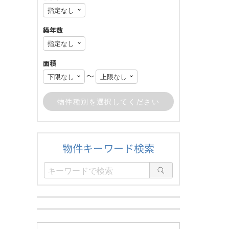
築年数
面積
〜
物件キーワード検索